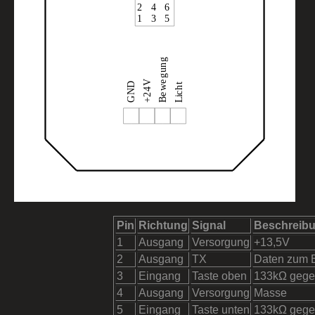
Pin
Richtung
Signal
Beschreib
1
Ausgang
Versorgung
+13,5V
2
Ausgang
TX
Daten zum
3
Eingang
Taste oben
133kΩ gege
4
Ausgang
Versorgung
Masse
5
Eingang
Taste unten
133kΩ gege