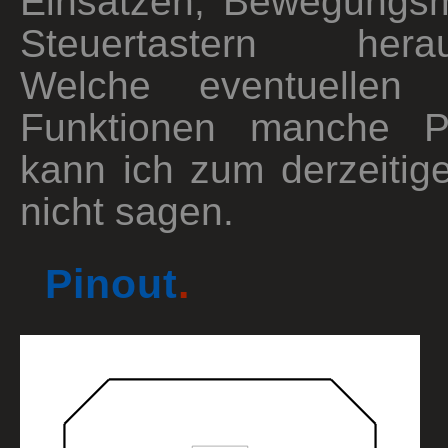
Einsätzen, Bewegungs
Steuertastern herau
Welche eventuellen a
Funktionen manche Pi
kann ich zum derzeitig
nicht sagen.
Pinout
.