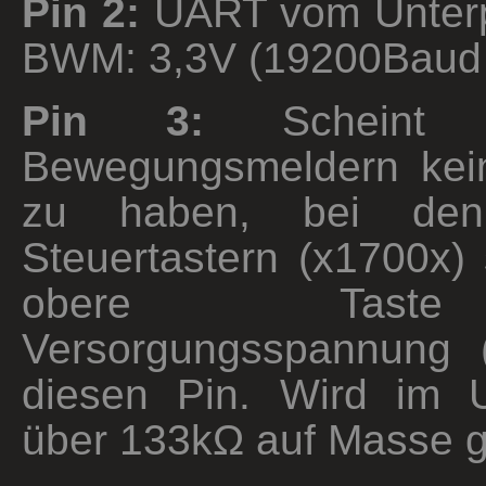
Pin 2:
UART vom Unterp
BWM: 3,3V (19200Baud
Pin 3:
Scheint 
Bewegungsmeldern kei
zu haben, bei den
Steuertastern (x1700x) 
obere Tast
Versorgungsspannung 
diesen Pin. Wird im Un
über 133kΩ auf Masse g