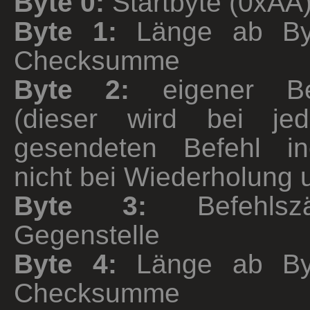
Byte 0:
Startbyte (0xAA
Byte 1:
Länge ab By
Checksumme
Byte 2:
eigener Bef
(dieser wird bei j
gesendeten Befehl inc
nicht bei Wiederholung u
Byte 3:
Befehlszä
Gegenstelle
Byte 4:
Länge ab By
Checksumme