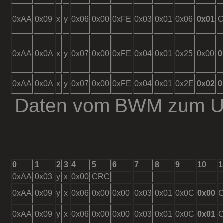
0xAA
0x09
x
y
0x06
0x00
0xFE
0x03
0x01
0x06
0x01
0xAA
0x0A
x
y
0x07
0x00
0xFE
0x04
0x01
0x25
0x00
0
0xAA
0x0A
x
y
0x07
0x00
0xFE
0x04
0x01
0x2E
0x02
0
Daten vom BWM zum Unt
0
1
2
3
4
5
6
7
8
9
10
1
0xAA
0x03
y
x
0x00
CRC
0xAA
0x09
y
x
0x06
0x00
0x00
0x03
0x01
0x0C
0x00
0xAA
0x09
y
x
0x06
0x00
0x00
0x03
0x01
0x0C
0x01