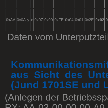
0xAA
0x0A
y
x
0x07
0x00
0xFE
0x04
0x01
0x2E
0x02
0
Daten vom Unterputzte
Kommunikationsmit
aus Sicht des Unte
(Jund 1701SE und 
(Anlegen der Betriebss
RX: AA-03-00-00-00-A9