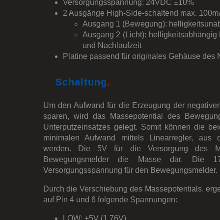
Versorgungsspannung: 24VDC ±10%
2 Ausgänge High-Side-schaltend max. 100m
Ausgang 1 (Bewegung): helligkeitsuna
Ausgang 2 (Licht): helligkeitsabhängi
und Nachlaufzeit
Platine passend für originales Gehäuse des
Schaltung
.
Um den Aufwand für die Erzeugung der negativen
sparen, wird das Massepotential des Bewegu
Unterputzeinsatzes gelegt. Somit können die be
minimalen Aufwand mittels Linearregler, au
werden. Die 5V für die Versorgung des Mikr
Bewegungsmelder die Masse dar. Die 1
Versorgungsspannung für den Bewegungsmelder.
Durch die Verschiebung des Massepotentials, erge
auf Pin 4 und 6 folgende Spannungen:
LOW: +5V (1,76V)