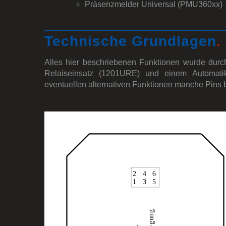
Präsenzmelder Universal (PMU360xx)
Technische Grundlagen
.
Alles hier beschriebenen Funktionen wurde durc
Relaiseinsatz (1201URE) und einem Automati
eventuellen alternativen Funktionen manche Pins b