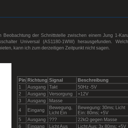
h Beobachtung der Schnittstelle zwischen einem Jung 1-Kan
kschalter Universal (AS1180-1WW) herausgefunden. Welc
ieten, kann ich zum derzeitigen Zeitpunkt nicht sagen.
Pin
Richtung
Signal
Beschreibung
1
Ausgang
Takt
50Hz -5V
2
Ausgang
Versorgung
+12V
3
Ausgang
Masse
Bewegung,
Bewegung: 30ms; Licht
4
Eingang
Licht Ein
Ein: 80ms; +5V
5
Ausgang
???
22kΩ gegen Masse
6
Eingang
Licht Aus
Licht Aus: 3x 80ms; +5V