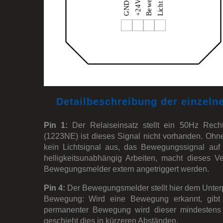
Detailbeschreibung der einzeln
Pin 1:
Der Relaiseinsatz stellt ein 50Hz Recht
(1223NE) ist dieses Signal nicht vorhanden. Ohn
kein Lichtsignal aus, das Bewegungssignal auf
helligkeitsunabhängig Arbeiten, macht dieses V
Bewegungsmelder extern angetriggert werden.
Pin 4:
Der Bewegungsmelder stellt hier dem Unterp
Bewegung: Wird eine Bewegung erkannt, gibt
permanenter Bewegung wird dieser mindestens a
geschieht dies in kürzeren Abständen.