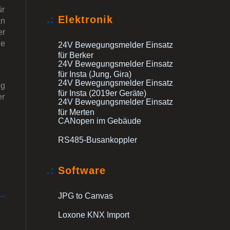
ür
.:
Elektronik
an
er
he
24V Bewegungsmelder Einsatz
für Berker
24V Bewegungsmelder Einsatz
für Insta (Jung, Gira)
24V Bewegungsmelder Einsatz
ng
für Insta (2019er Geräte)
er
24V Bewegungsmelder Einsatz
für Merten
CANopen im Gebäude
RS485-Busankoppler
.:
Software
JPG to Canvas
Loxone KNX Import