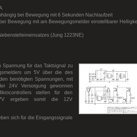
A
bhängig bei Bewegung mit 6 Sekunden Nachlaufzeit
g bei Bewegung mit am Bewegungsmelder einstellbarer Helligke
 Nebenstelleineinsatzes (Jung 1223NE)
 Spannung für das Taktsignal zu
ngsmelders um 5V über die des
iden benötigten Spannungen, mit
s der 24V Versorgung gewonnen
ocontrollers stellen für den
7V ergeben somit die 12V
ben sich für die Eingangssignale