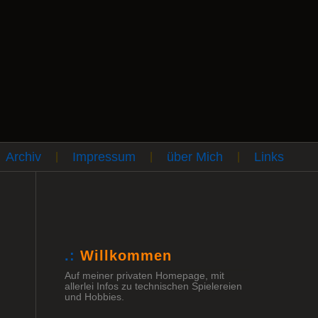
Archiv
Impressum
über Mich
Links
|
|
|
.:
Willkommen
Auf meiner privaten Homepage, mit
allerlei Infos zu technischen Spielereien
und Hobbies.