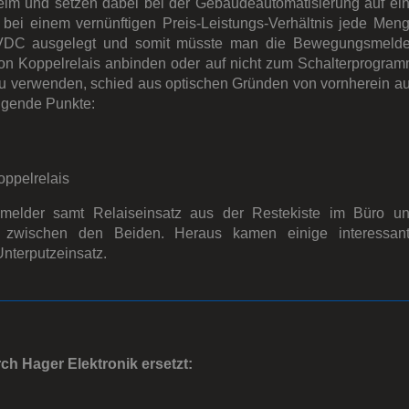
eim und setzen dabei bei der Gebäudeautomatisierung auf ei
 bei einem vernünftigen Preis-Leistungs-Verhältnis jede Men
4VDC ausgelegt und somit müsste man die Bewegungsmelde
von Koppelrelais anbinden oder auf nicht zum Schalterprogra
 verwenden, schied aus optischen Gründen von vornherein a
lgende Punkte:
Koppelrelais
melder samt Relaiseinsatz aus der Restekiste im Büro u
le zwischen den Beiden. Heraus kamen einige interessan
Unterputzeinsatz.
h Hager Elektronik ersetzt: