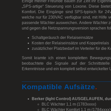
Einige meiner Freunde bauen zur Zeit ihr Eigenh
„SPS-artige“ Steuerung von Loxone. Diese bietet
Komfort. Die Eingänge sind SPS-typisch für 2
welche nur für 230VAC verfügbar sind, mit Hilfe 
passende Wächter ausweichen. Andere Wächter zu
und gegen die Netzspannungsversion sprachen fo
Schaltgeräusch der Relaiseinsätze
Kosten der Relaiseinsätze und Koppelrelais
zusätzlicher Platzbedarf im Verteiler für die 
Somit kramte ich einen kompletten Bewegungs
beobachtete die Signale auf der Schnittstel
Erkenntnisse und ein komplett selbst entwickelter 
Kompatible Aufsätze
.
Berker (light Control) AUSGELAUFEN, durc
BLC Wächter 1,1 m (1783xxxx)
BLC Wächter Komfort 1,1 m (1784xxxx)