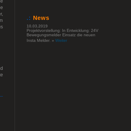
ne
ge
r,
.:
News
mm
10.03.2019
us
Projektvorstellung: In Entwicklung: 24V
Bewegungsmelder Einsatz die neuen
Insta Melder.
»
Weiter
nd
te