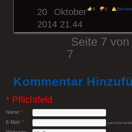
20 Oktober
0
0
Bericht
2014 21.44
Seite 7 von
7
Kommentar Hinzuf
* Pflichtfeld
Name:
*
E-Mail:
*
(wird nicht veröffe